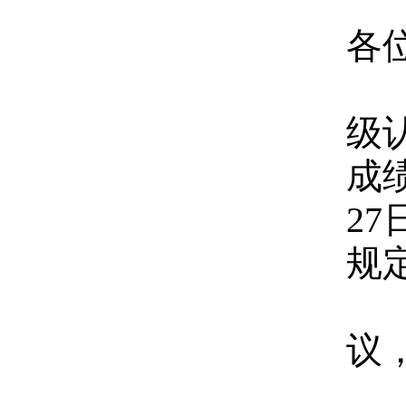
各
2
级认
成绩
2
规
逾
议