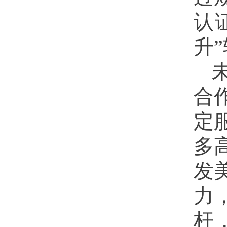
认
升
合
定
多
发
力
杆