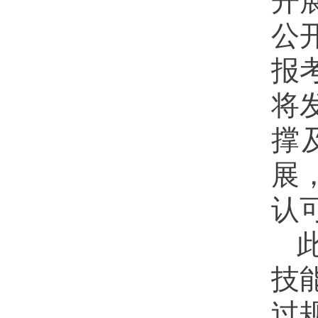
开
公
报
将
撑
展
认
技
过