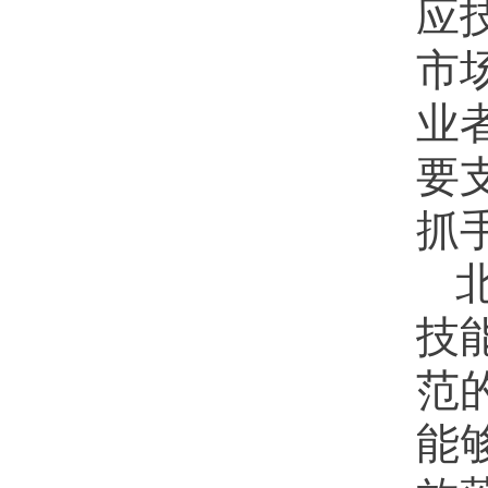
应
市
业
要
抓
技
范
能